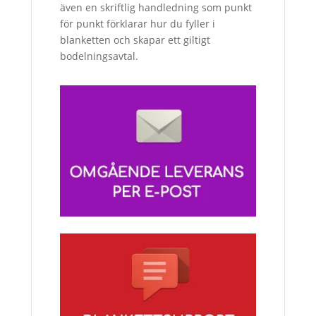
även en skriftlig handledning som punkt
för punkt förklarar hur du fyller i
blanketten och skapar ett giltigt
bodelningsavtal.