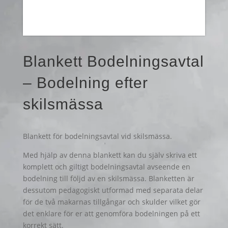
Blankett Bodelningsavtal
– Bodelning efter
skilsmässa
Blankett för bodelningsavtal vid skilsmässa.
Med hjälp av denna blankett kan du själv skriva ett
komplett och giltigt bodelningsavtal avseende en
bodelning till följd av en skilsmässa. Blanketten är
dessutom pedagogiskt utformad med separata delar
för de två makarnas tillgångar och skulder vilket gör
det enklare för er att genomföra bodelningen på ett
korrekt sätt.